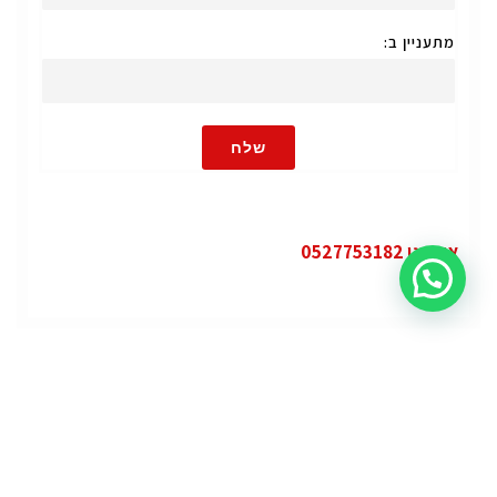
מתעניין ב:
שלח
או חייגו 0527753182
קטגוריות
פופולרי
ג'י.אם.סי יוקון (GMC Yukon)
ג'י.אם.סי