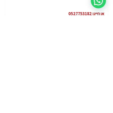
או חייגו 0527753182
קטגוריות
פופולרי
ג'י.אם.סי יוקון (GMC Yukon)
ג'י.אם.סי
מרצדס אי.מ.גי – גיטי (AMG GT)
מרצדס
לוטוס אליס (Lotus Elise – Club Racer)