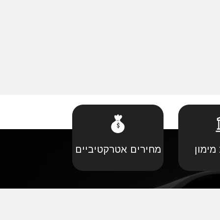
מימון
מחירים אטרקטיביים
קביל
•
פורד יבוא מקביל
יל
•
קאדילאק יבוא מקביל