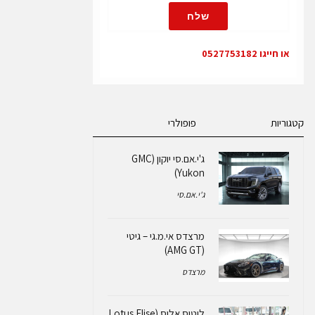
שלח
או חייגו 0527753182
קטגוריות
פופולרי
ג'י.אם.סי יוקון (GMC
Yukon)
ג'י.אם.סי
מרצדס אי.מ.גי – גיטי
(AMG GT)
מרצדס
לוטוס אליס (Lotus Elise