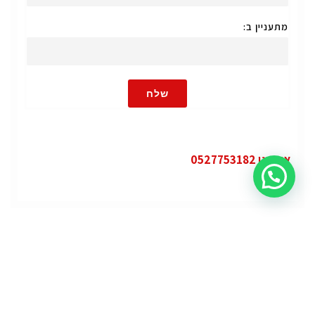
מתעניין ב:
שלח
או חייגו 0527753182
קטגוריות
פופולרי
ג'י.אם.סי יוקון (GMC Yukon)
ג'י.אם.סי