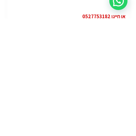
או חייגו 0527753182
קטגוריות
פופולרי
ג'י.אם.סי יוקון (GMC Yukon)
ג'י.אם.סי
מרצדס אי.מ.גי – גיטי (AMG GT)
מרצדס
לוטוס אליס (Lotus Elise – Club Racer)