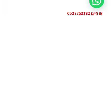
או חייגו 0527753182
קטגוריות
פופולרי
ג'י.אם.סי יוקון (GMC Yukon)
ג'י.אם.סי
מרצדס אי.מ.גי – גיטי (AMG GT)
מרצדס
לוטוס אליס (Lotus Elise – Club Racer)