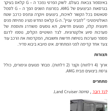
באינספור צבאות בעולם. לשוק הפרטי נמכר ה – G קלאס בעיקר
בגרסאות הביצועים של AMG. במרוצת השנים הפך ה – G לסמל
סטאטוס בכל הקשור לאיכות, ביצועים ויוקרה ונתפס כרכב שטח
האולטימטיבי "למביני עניין". ה-G קלאס החדש מציג מתיחת פנים
חיצונית קלה, מנועים חדשים, תא נוסעים משודרג ותוספת של
מערכות סיוע אלקטרוניות. לצד השינויים הקלים, נוספו לדגם
מספר מערכות בטיחות חדשות וחשובות, המקדמות את הרכב עוד
צעד אחד קדימה לפני המתחרים. אינו מיובא ביבוא סדיר.
תצורות
ארוך (4 דלתות) וקצר (2 דלתות). מבחר מנועים וגימורים, כולל
גרסת ביצועים מבית AMG.
מתחרים
לנד רובר
, טויוטה Land Cruiser.