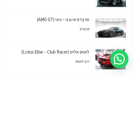
מרצדס אי.מ.גי – גיטי (AMG GT)
מרצדס
לוטוס אליס (Lotus Elise – Club Racer)
רכב לוטוס
ג'יפ רנגלר יבוא מקביל Jeep Wrangler
2026/7
ג'יפ
ג'יפ רנגלר יבוא מקביל – איך, למה, כמה זה
עולה והאם יש אחריות על הרכב?
ג'יפ