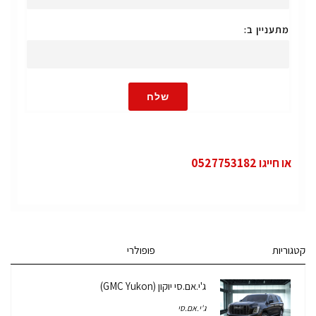
מתעניין ב:
שלח
או חייגו 0527753182
קטגוריות
פופולרי
ג'י.אם.סי יוקון (GMC Yukon)
ג'י.אם.סי