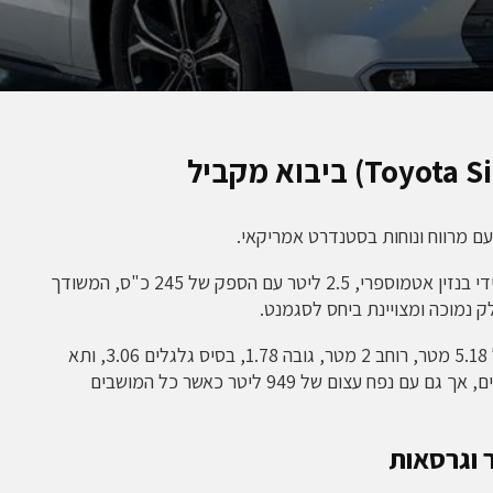
 עם מרווח ונוחות בסטנדרט אמריקאי.
בדגמים החדשים סיינה מוצעת עם מנוע היברידי בנזין אטמוספרי, 2.5 ליטר עם הספק של 245 כ"ס, המשודך
סיינה הוא ואן עם מימדים מרשימים- אורך של 5.18 מטר, רוחב 2 מטר, גובה 1.78, בסיס גלגלים 3.06, ותא
מטען ענק של 2860 ליטר עם מושבים מקופלים, אך גם עם נפח עצום של 949 ליטר כאשר כל המושבים