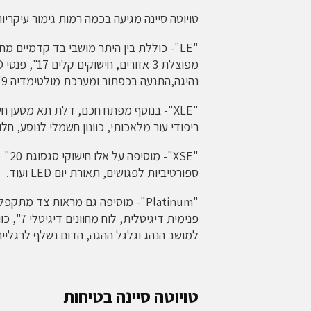
טויוטה סיינה מגיעה בכמה רמות גימור עיקריות
"LE"- כוללת בין היתר מושבי בד קדמיים מ
נהיגה,התנעה בכפתור ומערכת מולטימדיה 9" עם אפל קארפליי ואנדרואיד אוטו.
ריפודי עור מלאכותי, כוונון חשמלי לנוסע, חלון גג חשמ
ספורטיביות לפגושים, תאורת יום LED ועוד.
"Platinum"- מוסיפה גם מראות צד מ
פנימית 
למושב הנהג וגלגל ההגה, הדום נשלף לרגליים במושבי הקפטן (
טויוטה סיינה בטיחות