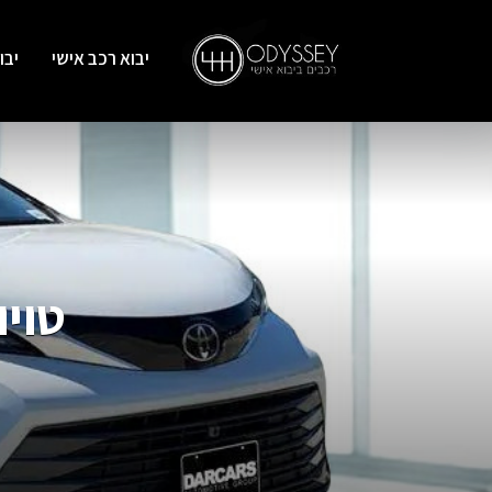
יבוא רכב אישי
יבו
טויוטה ס