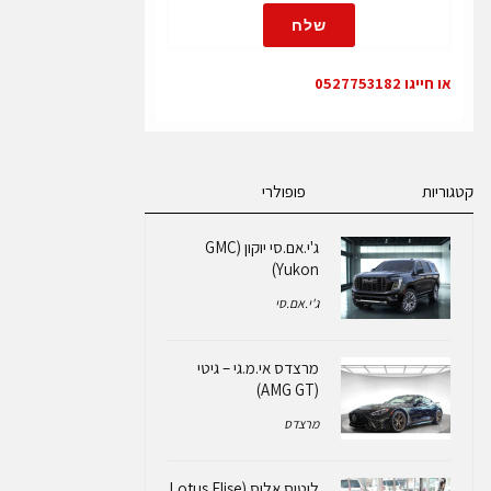
שלח
או חייגו 0527753182
קטגוריות
פופולרי
ג'י.אם.סי יוקון (GMC
Yukon)
ג'י.אם.סי
מרצדס אי.מ.גי – גיטי
(AMG GT)
מרצדס
לוטוס אליס (Lotus Elise