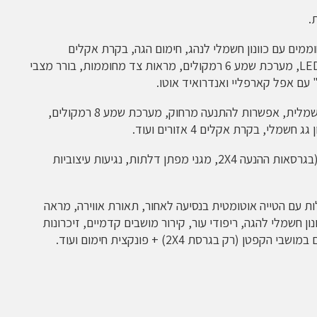
.
חוממים עם כוונון חשמלי לנהג, חימום הגה, בקרת אקלים
מפוצלת 3 אזורים, חישוקים קלים 17", פנסי LED, מערכת שמע 6 רמקולים, מראות צד מחוממות, בורר מצבי
"XLE"- בנוסף מפתח חכם, דלת תא מטען חשמלית, אפשרות להתנעה מרחוק, מערכת שמע 8 רמקולים,
לי, בקרת אקלים 4 אזורים ועוד.
"XSE"- מוסיפה על אלו חישוקי סגסוגת 20" (בגרסאות ההנעה 2X4, מגני מפתן דלתות, נגיעות עיצוביות
תקפלות עם הטייה אוטומטית בנסיעה לאחור, תאורת אווירה, מראה
דיגיטלית, לוח מחוונים דיגיטלי 7", כוונון חשמלי להגה, ריפודי עור, קירור מושבים קדמיים, זיכרונות
רק בגרסת 2X4) + פונקצית חימום ועוד.