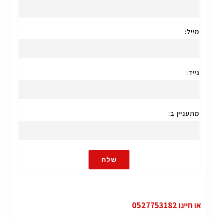
מייל:
נייד:
מתעניין ב:
שלח
או חייגו 0527753182