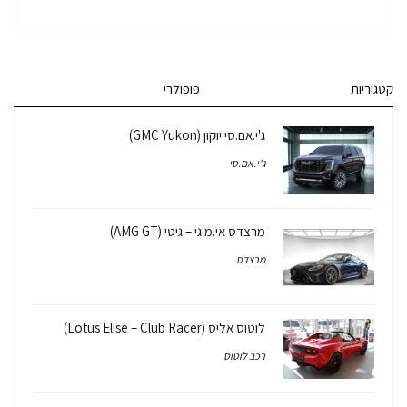
קטגוריות
פופולרי
ג'י.אם.סי יוקון (GMC Yukon)
ג'י.אם.סי
מרצדס אי.מ.גי – גיטי (AMG GT)
מרצדס
לוטוס אליס (Lotus Elise – Club Racer)
רכב לוטוס