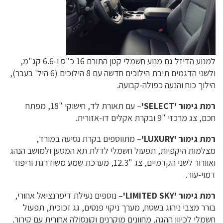
למנוע הדיזל גם מנוע חשמלי קטן התורם 16 כ"ס ו-6.6 קג"מ,
ולשני הדגמים תיבת הילוכים חדשה עם 8 הילוכים (6 היל' בעבר),
הילוך כוח והנעה כפולה-קבועה.
רמת גימור 'SELECT'
– עם תאורת לד, חישוקי "18, מפתח
חכם, צג מרכזי "9 ובקרת אקלים דו-אזורית.
רמת גימור 'LUXURY'
– מתווספים בקרת נסיעה במורד,
מצלמות היקפיות, תפעול חשמלי לדלת תא המטען ולמושב הנהג
ואוורור לשני הקדמיים, צג "12.3, מערכת שמע משודרגת וריפוד
דמוי-עור.
רמת גימור 'LIMITED SKY'
– נוספים נעילת דיפרנציאל אחורי,
בורר מצבי ניהוג בשטח, מערך ניקוי פנסים, גג זכוכית, תפעול
חשמלי לכיוון ההגה, מחוונים מוקרנים וקונסולה אחורית עם קירור.