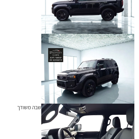
שבה משודך