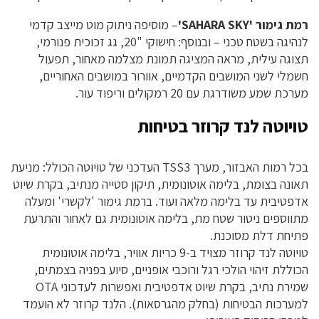
רמת גימור 'SAHARA SKY'
– מוסיפה ניתוק מוט מייצב קדמי
לנהיגה בשטח טכני – ובנוסף: חישוקי "20, גג זכוכית פנורמי,
תצוגה עילית, מראה המציגה תמונת מצלמה מאחור, תפעול
חשמלי לשני המושבים הקדמיים, אוורור במושבים האחוריים,
מערכת שמע משודרגת עם 20 רמקולים וריפוד עור.
טויוטה לנד קרוזר בטיחות
בכל רמות האבזור, מערך TSS3 העדכני של טויוטה הכולל: מניעת
תאונה בצומת, בלימה אוטונומית, תיקון סטייה מנתיב, בקרת שיוט
אדפטיבית עד בלימה מלאה ועוד. ברמת גימור 'לקשרי' ומעלה
מתווספים ניטור שטח מת, בלימה אוטונומית גם לאחור והתרעת
פתיחת דלת מסוכנת.
טויוטה לנד קרוזר מצויד ב-9 כריות אוויר, בלימה אוטונומית
הכוללת זיהוי הולכי רגל ורוכבי אופניים, סיוע בפניה בצמתים,
שמירת נתיב, בקרת שיוט אדפטיבית ואפשרות לעדכוני OTA
למערכות הבטיחות (בחלק מהגרסאות). הלנד קרוזר לא הועמד