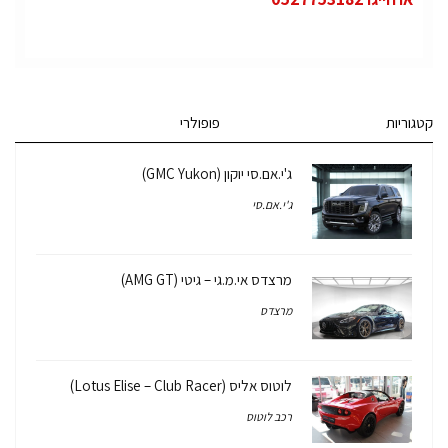
קטגוריות
פופולרי
ג'י.אם.סי יוקון (GMC Yukon)
ג'י.אם.סי
מרצדס אי.מ.גי – גיטי (AMG GT)
מרצדס
לוטוס אליס (Lotus Elise – Club Racer)
רכב לוטוס