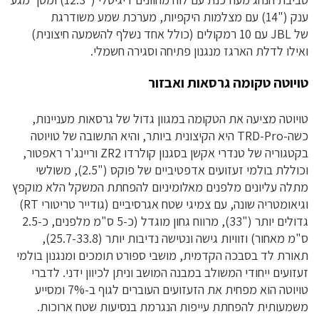
ענק ("14) עם מצלמות היקפיות, מערכת שמע משודרגת
של
JBL
עם 10 רמקולים (כולל אחד נשלף להשמעה חיצונית)
ואילו לדלת הארגז מנגנון פתיחה וסגירה חשמלי.
טויוטה טקומה גרסאות ואבזור
טויוטה מציעה את הטקומה במגוון גדול של גרסאות מעניינות,
כשה-
TRD-Pro
היא הקיצונית ביותר, והיא התשובה של טויוטה
בקטגוריה של טנדרי אקשן בסגנון קולרדו
ZR2
וריינג'ר ראפטור,
וכוללת בולמי זעזועים אדפטיביים של פוקס ("2.5), משולשי
מתלה עליונים מלפנים מאלומיניום להפחתת המשקל הלא מוקפץ
וגיאומטריה שונה, עם צמיגי שטח אגרסיביים (גודייר טריטורי
RT
)
גדולים יותר ("33), מרווח גחון מוגדל (כ-5 ס"מ מלפנים, כ-2.5
ס"מ מאחור) וזוויות גישה ונטישה נדיבות יותר (25.7-33.8),
תאורת לד בסבכה הקדמית, מושבי ספורט תומכים ומנגנון בולמי
זעזועים ייחודי המשולב במבנה המושב וניתן לכיוון ידני. לדברי
טויוטה הוא מפחית את הזעזועים העוברים לגוף ב-7% ומסייע
משמעותית להפחתת עייפות הנגרמת בנסיעות שטח ארוכות.