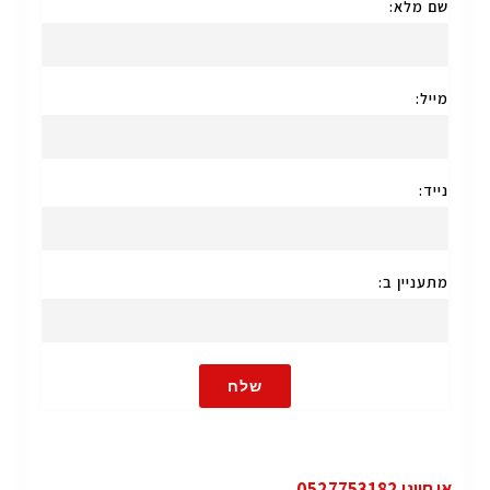
שם מלא:
מייל:
נייד:
מתעניין ב:
שלח
או חייגו 0527753182