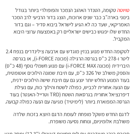
טויוטה
טקומה, הטנדר האהוב הנמכר והפופולרי ביותר בגודל
בינוני בארה"ב כבר שנים ארוכות, הוצג בדור הרביעי לרב המכר
האמריקאי, שעד כה לא הגיע לישראל ביבוא סדיר – וגם בדור
החדש שלו יפגוש כבישים ישראליים רק באמצעות ערוצי היבוא
המקביל.
לטקומה החדש מנוע בנזין מוגדש עם ארבעה צילינדרים בנפח 2.4
ליטר ו-278 כ"ס בגרסה הרגילה (מכונה
i-FORCE
), או בגרסה
היברידית (מכונה
i-FORCE MAX
) עם מנוע חשמלי נוסף (48 כ"ס)
והספק משולב של 326 כ"ס, עם תיבת שמונה הילוכים אוטומטית,
בעוד המנוע החלש יותר יוצע גם עם תיבת שישה הילוכים ידנית,
עם הנעה אחורית לכביש, כפולה לשטח והילוך כוח, עם נעילת
דיפרנציאל אחורית בגרסאות השטח (
TRD
וטרייל-האנטר) בעוד
הגרסה המפוארת ביותר (לימיטיד) מגיעה עם הנעה כפולה קבועה.
לדגם החדש משקל מופחת לעומת הדגם היוצא בזכות שלדה
משולבת אלומיניום, ונוחות נסיעה משופרת.
סביבת הנהג מעודכנת עם לוח מחוונים דיגיטלי ("12.3) ומסך מגע