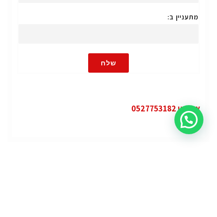
מתעניין ב:
שלח
או חייגו 0527753182
קטגוריות
פופולרי
ג'י.אם.סי יוקון (GMC Yukon)
ג'י.אם.סי