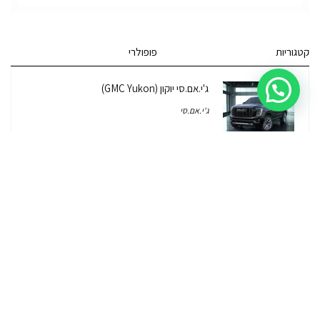
קטגוריות
פופולרי
ג'י.אם.סי יוקון (GMC Yukon)
ג'י.אם.סי
מרצדס אי.מ.גי – גיטי (AMG GT)
מרצדס
לוטוס אליס (Lotus Elise – Club Racer)
רכב לוטוס
ג'יפ רנגלר יבוא מקביל – איך, למה, כמה זה