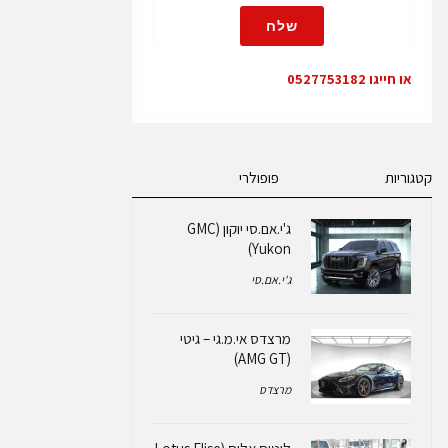
שלח
או חייגו 0527753182
קטגוריות
פופולרי
ג'י.אם.סי יוקון (GMC
Yukon)
ג'י.אם.סי
מרצדס אי.מ.גי – גיטי
(AMG GT)
מרצדס