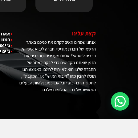
קצת עלינו
•
אאודי
•
במוו 
אנחנו שמחים וגאים לקדם את פניכם באתר
•
ג'י אם
הרשמי של חברת אודיסי. חברה ליבוא אישי של
•
ג'יפ י
רכבים לישראל! אנחנו מעריכים ומכבדים את
הזמן שאתם מקדישים כדי לבקר באתר של
החברה שלנו. הוא לא יהיה לחינם. באמצעותנו
תוכלו להבין מהו "היבוא האישי" או ״המקביל״,
לחסוך הרבה כסף ובלאגן וכמובן להיות הבעלים
המאושר של רכב החלומות שלכם.