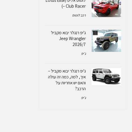
לוטוס אליס (Lotus Elise
– Club Racer)
רכב לוטוס
ג'יפ רנגלר יבוא מקביל
Jeep Wrangler
2026/7
ג'יפ
ג'יפ רנגלר יבוא מקביל –
איך, למה, כמה זה עולה
והאם יש אחריות על
הרכב?
ג'יפ