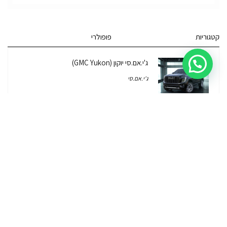
קטגוריות
פופולרי
ג'י.אם.סי יוקון (GMC Yukon)
ג'י.אם.סי
מרצדס אי.מ.גי – גיטי (AMG GT)
מרצדס
לוטוס אליס (Lotus Elise – Club Racer)
רכב לוטוס
ג'יפ רנגלר יבוא מקביל Jeep Wrangler