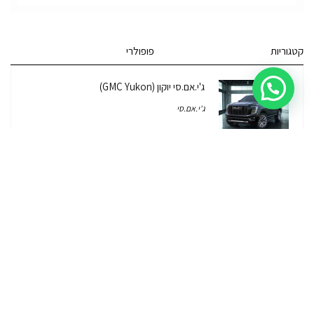
קטגוריות
פופולרי
ג'י.אם.סי יוקון (GMC Yukon)
ג'י.אם.סי
מרצדס אי.מ.גי – גיטי (AMG GT)
מרצדס
לוטוס אליס (Lotus Elise – Club Racer)
רכב לוטוס
ג'יפ רנגלר יבוא מקביל Jeep Wrangler