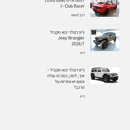
לוטוס אליס (Lotus Elise
– Club Racer)
רכב לוטוס
ג'יפ רנגלר יבוא מקביל
Jeep Wrangler
2026/7
ג'יפ
ג'יפ רנגלר יבוא מקביל –
איך, למה, כמה זה עולה
והאם יש אחריות על
הרכב?
ג'יפ