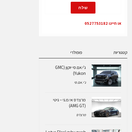
שלח
או חייגו 0527753182
קטגוריות
פופולרי
ג'י.אם.סי יוקון (GMC
Yukon)
ג'י.אם.סי
מרצדס אי.מ.גי – גיטי
(AMG GT)
מרצדס