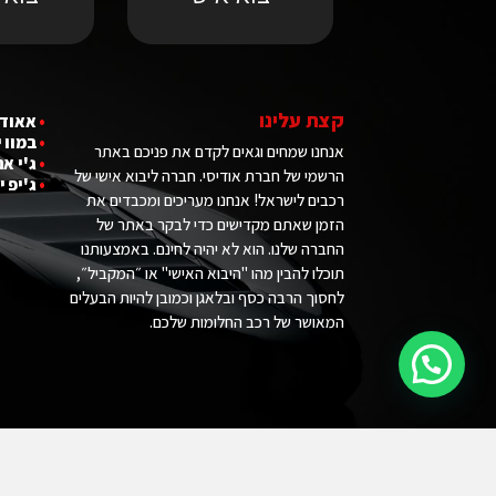
קצת עלינו
•
אאודי
•
במוו 
אנחנו שמחים וגאים לקדם את פניכם באתר
•
ג'י אם
הרשמי של חברת אודיסי. חברה ליבוא אישי של
•
ג'יפ י
רכבים לישראל! אנחנו מעריכים ומכבדים את
הזמן שאתם מקדישים כדי לבקר באתר של
החברה שלנו. הוא לא יהיה לחינם. באמצעותנו
תוכלו להבין מהו "היבוא האישי" או ״המקביל״,
לחסוך הרבה כסף ובלאגן וכמובן להיות הבעלים
המאושר של רכב החלומות שלכם.