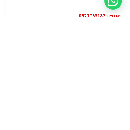
או חייגו 0527753182
קטגוריות
פופולרי
ג'י.אם.סי יוקון (GMC Yukon)
ג'י.אם.סי
מרצדס אי.מ.גי – גיטי (AMG GT)
מרצדס
לוטוס אליס (Lotus Elise – Club Racer)