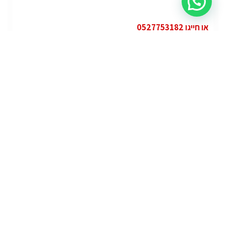
או חייגו 0527753182
קטגוריות
פופולרי
ג'י.אם.סי יוקון (GMC Yukon)
ג'י.אם.סי
מרצדס אי.מ.גי – גיטי (AMG GT)
מרצדס
לוטוס אליס (Lotus Elise – Club Racer)