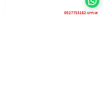
או חייגו 0527753182
קטגוריות
פופולרי
ג'י.אם.סי יוקון (GMC Yukon)
ג'י.אם.סי
מרצדס אי.מ.גי – גיטי (AMG GT)
מרצדס
לוטוס אליס (Lotus Elise – Club Racer)