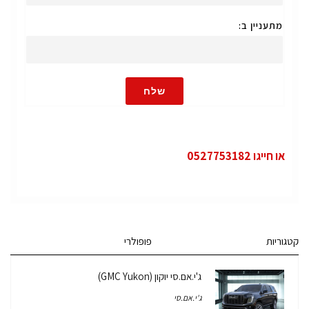
מתעניין ב:
שלח
או חייגו 0527753182
קטגוריות
פופולרי
ג'י.אם.סי יוקון (GMC Yukon)
ג'י.אם.סי