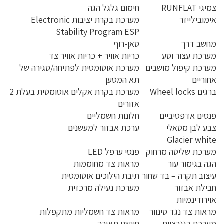
צמיגי RUNFLAT
חימום גלגל הגה
אימובילייזר
מערכת בקרת יציבות Electronic
Stability Program ESP
מחשב דרך
סאן-רוף
מערכת עצור וסע
כריות אוויר + כריות אוויר צד
מערכת קיפול מושבים
מערכת אוטומטית לפתיחה/סגירה של
אחוריים
תא המטען
ברגים Wheel locks
מערכת בקרת אקלים אוטומטית בעלת 2
אזורים
פנסים אדפטיביים
חלונות חשמליים
צבע לבן מטאלי
ערכת אבזור למעשנים
Glacier white
מערכת שליטה מרחוק
פנסי ערפל LED
הגה בגימור עור
מראות צד מחוממות
עיצוב תקרה – בד שחור
תיבת הילוכים אוטומטית
חבילת אבזור
מערכת נעילה מרכזית
אוירודינמיות
מראות צד נגד סינוור
מראות צד חשמליות מתקפלות
מערכת רגנרציית
חיישני תאורה