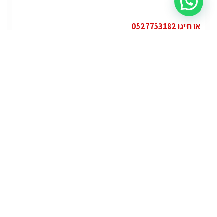
או חייגו 0527753182
קטגוריות
פופולרי
ג'י.אם.סי יוקון (GMC Yukon)
ג'י.אם.סי
מרצדס אי.מ.גי – גיטי (AMG GT)
מרצדס
לוטוס אליס (Lotus Elise – Club Racer)