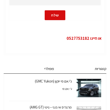
שלח
או חייגו 0527753182
קטגוריות
פופולרי
ג'י.אם.סי יוקון (GMC Yukon)
ג'י.אם.סי
מרצדס אי.מ.גי – גיטי (AMG GT)