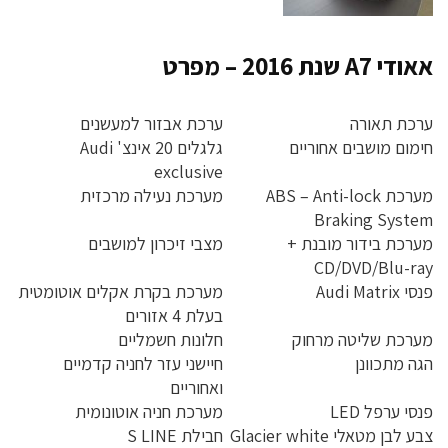
אאודי A7 שנת 2016 – מפרט
ערכת תאורה
ערכת אבזור למעשנים
חימום מושבים אחוריים
גלגלים 20 אינצ' Audi
exclusive
מערכת ABS – Anti-lock
מערכת נעילה מרכזית
Braking System
מערכת בידור מובנת +
מצבי זיכרון למושבים
CD/DVD/Blu-ray
פנסי Audi Matrix
מערכת בקרת אקלים אוטומטית
בעלת 4 אזורים
מערכת שליטה מרחוק
חלונות חשמליים
הגה מתכוונן
חיישני עזר לחניה קדמיים
ואחוריים
פנסי ערפל LED
מערכת חניה אוטונומית
צבע לבן מטאלי Glacier white
חבילת S LINE