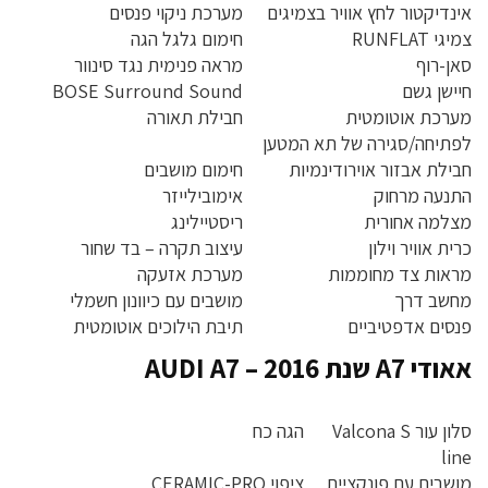
אינדיקטור לחץ אוויר בצמיגים
מערכת ניקוי פנסים
צמיגי RUNFLAT
חימום גלגל הגה
סאן-רוף
מראה פנימית נגד סינוור
חיישן גשם
BOSE Surround Sound
מערכת אוטומטית
חבילת תאורה
לפתיחה/סגירה של תא המטען
חבילת אבזור אוירודינמיות
חימום מושבים
התנעה מרחוק
אימובילייזר
מצלמה אחורית
ריסטיילינג
כרית אוויר וילון
עיצוב תקרה – בד שחור
מראות צד מחוממות
מערכת אזעקה
מחשב דרך
מושבים עם כיוונון חשמלי
פנסים אדפטיביים
תיבת הילוכים אוטומטית
אאודי A7 שנת 2016 – AUDI A7
סלון עור Valcona S
הגה כח
line
מושבים עם פונקציית
ציפוי CERAMIC-PRO