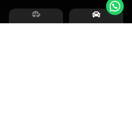
יבוא אישי
יבוא מקביל
רכבי יוקרה
פתרונות מימון
קצת עלינו
אנחנו שמחים וגאים לקדם את פניכם באתר הרשמי של חברת אודיסי. חברה
ליבוא אישי של רכבים לישראל! אנחנו מעריכים ומכבדים את הזמן שאתם
מקדישים כדי לבקר באתר של החברה שלנו. הוא לא יהיה לחינם. באמצעותנו
תוכלו להבין מהו "היבוא האישי" או ״המקביל״, לחסוך הרבה כסף ובלאגן
וכמובן להיות הבעלים המאושר של רכב החלומות שלכם.