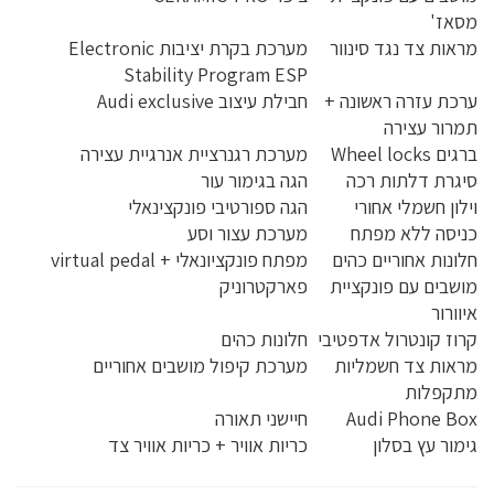
מסאז'
מראות צד נגד סינוור
מערכת בקרת יציבות Electronic
Stability Program ESP
ערכת עזרה ראשונה +
חבילת עיצוב Audi exclusive
תמרור עצירה
ברגים Wheel locks
מערכת רגנרציית אנרגיית עצירה
סיגרת דלתות רכה
הגה בגימור עור
וילון חשמלי אחורי
הגה ספורטיבי פונקצינאלי
כניסה ללא מפתח
מערכת עצור וסע
חלונות אחוריים כהים
מפתח פונקציונאלי + virtual pedal
מושבים עם פונקציית
פארקטרוניק
איוורור
קרוז קונטרול אדפטיבי
חלונות כהים
מראות צד חשמליות
מערכת קיפול מושבים אחוריים
מתקפלות
Audi Phone Box
חיישני תאורה
גימור עץ בסלון
כריות אוויר + כריות אוויר צד