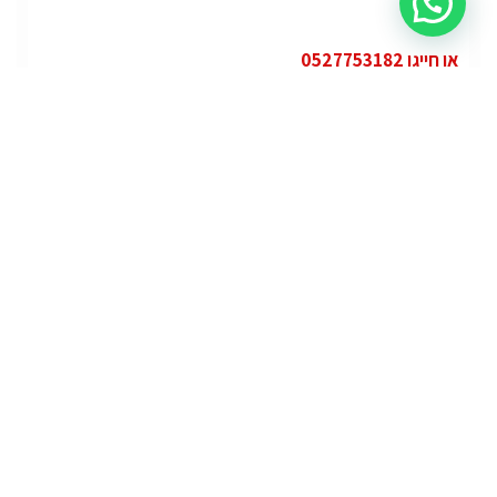
או חייגו 0527753182
קטגוריות
פופולרי
ג'י.אם.סי יוקון (GMC Yukon)
ג'י.אם.סי
מרצדס אי.מ.גי – גיטי (AMG GT)
מרצדס
לוטוס אליס (Lotus Elise – Club Racer)